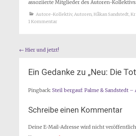
assoziierte Mitglieder des Autoren-Kollektiv
Autore-Kollektiv
,
Autoren
,
Håkan Sandstedt
,
Kr
1 Kommentar
Beitragsnavigation
←
Hier und jetzt!
Ein Gedanke zu „
Neu: Die To
Pingback:
Steil bergauf: Palme & Sandstedt – 
Schreibe einen Kommentar
Deine E-Mail-Adresse wird nicht veröffentlich