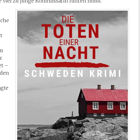
ne viel zu junge Kommissarin führen muss.
iche
e
t
am
r
et –
rden
agte