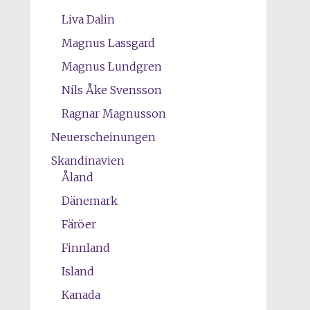
Liva Dalin
Magnus Lassgard
Magnus Lundgren
Nils Åke Svensson
Ragnar Magnusson
Neuerscheinungen
Skandinavien
Åland
Dänemark
Färöer
Finnland
Island
Kanada