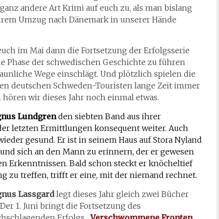
ganz andere Art Krimi auf euch zu, als man bislang
 ihrem Umzug nach Dänemark in unserer Hände
 euch im Mai dann die Fortsetzung der Erfolgsserie
che Phase der schwedischen Geschichte zu führen
aunliche Wege einschlägt. Und plötzlich spielen die
erten deutschen Schweden-Touristen lange Zeit immer
hören wir dieses Jahr noch einmal etwas.
nus Lundgren
den siebten Band aus ihrer
er letzten Ermittlungen konsequent weiter. Auch
wieder gesund. Er ist in seinem Haus auf Stora Nyland
 und sich an den Mann zu erinnern, der er gewesen
en Erkenntnissen. Bald schon steckt er knöcheltief
ng zu treffen, trifft er eine, mit der niemand rechnet.
nus Lassgard
legt dieses Jahr gleich zwei Bücher
 Der 1. Juni bringt die Fortsetzung des
chschlagenden Erfolgs „
Verschwommene Fronten
„.