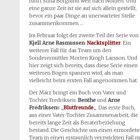
führt Stina Borglund weit nach Norden. Und
eine ganze Zeit ist sie auf sich allein gestellt,
bevor ein paar Dinge an unerwarteter Stelle
zusammenkommen …
Im Februar folgt der zweite Teil der Serie von
Kjell Arne Rasmussen
:
Nacktsplitter
. Ein
weiterer Fall für das Team um den
Sonderermittler Morten Krogh Larsson. Und
hier zeigt sich bereits, dass diese Serie einen
weiteren Bogen spannen wird, als man
vielleicht beim ersten Fall angenommen hat.
Der März bringt ein Buch von Vater und
Tochter Fredriksen:
Benthe
und
Arne
Fredriksen
s „
Blutfreunde
„. Das erste Buch,
aus einer Vater-Tochter Zusammenarbeit, die
bereits lange Zeit als Beraterbeziehung
bestand. Die Geschichte um einen ermordeten
Team in einen erstaunlich verzwickten Fall