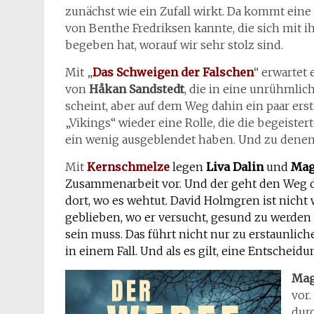
zunächst wie ein Zufall wirkt. Da kommt eine 
von Benthe Fredriksen kannte, die sich mit
begeben hat, worauf wir sehr stolz sind.
Mit „
Das Schweigen der Falschen
“ erwartet
von
Håkan Sandstedt
, die in eine unrühmli
scheint, aber auf dem Weg dahin ein paar erst
„Vikings“ wieder eine Rolle, die die begeist
ein wenig ausgeblendet haben. Und zu denen 
Mit
Kernschmelze
legen
Liva Dalin
und
Mag
Zusammenarbeit vor. Und der geht den Weg d
dort, wo es wehtut. David Holmgren ist nicht 
geblieben, wo er versucht, gesund zu werden
sein muss. Das führt nicht nur zu erstaunlich
in einem Fall. Und als es gilt, eine Entscheidu
Mag
vor.
dur