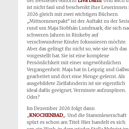
der Bestseller-Autorin
Liva Dalin
. Und auch d
ist nicht faul und beschenkt ihre Leserinnen 
2026 gleich mit zwei wichtigen Büchern.
„Mittsommerpakt“ ist der Auftakt zu der Seri
rund um Maja Siobhán Lundmark, die sich n
schweren Jahren in Rinkeby auf
verschwundene Kinder fokussieren möchte.
Aber das gelingt ihr nicht so, wie sie sich das
vorgestellt hat. Sie ist eine komplexe
Persönlichkeit mit einer ungewöhnlichen
Vergangenheit. Maja hat in Leipzig und Gallw
gearbeitet und dort eine Menge gelernt. Als
ausgebildete Zielfahnderin ist sie eigentlich
ideal dafür geeignet, Vermisste aufzuspüren.
Oder?
Im Dezember 2026 folgt dann
„
KNOCHENBAD
„. Und die Stammleserschaft
spürt es schon am Titel: Hier handelt es sich