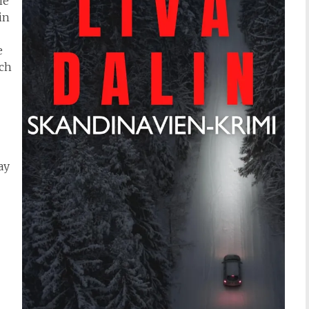
ie
in
e
ach
ay