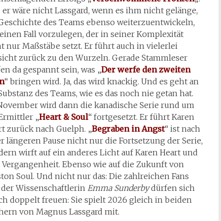
 er wäre nicht Lassgard, wenn es ihm nicht gelänge,
 Geschichte des Teams ebenso weiterzuentwickeln,
einen Fall vorzulegen, der in seiner Komplexität
t nur Maßstäbe setzt. Er führt auch in vielerlei
sicht zurück zu den Wurzeln. Gerade Stammleser
en da gespannt sein, was „
Der werfe den zweiten
in
“ bringen wird. Ja, das wird knackig. Und es geht an
Substanz des Teams, wie es das noch nie getan hat.
November wird dann die kanadische Serie rund um
Ermittler „
Heart & Soul
“ fortgesetzt. Er führt Karen
rt zurück nach Guelph. „
Begraben in Angst
“ ist nach
r längeren Pause nicht nur die Fortsetzung der Serie,
ern wirft auf ein anderes Licht auf Karen Heart und
e Vergangenheit. Ebenso wie auf die Zukunft von
ton Soul. Und nicht nur das: Die zahlreichen Fans
 der Wissenschaftlerin
Emma Sunderby
dürfen sich
ch doppelt freuen: Sie spielt 2026 gleich in beiden
hern von Magnus Lassgard mit.