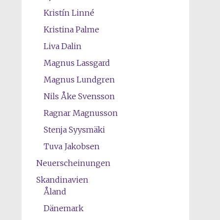
Kristín Linné
Kristina Palme
Liva Dalin
Magnus Lassgard
Magnus Lundgren
Nils Åke Svensson
Ragnar Magnusson
Stenja Syysmäki
Tuva Jakobsen
Neuerscheinungen
Skandinavien
Åland
Dänemark