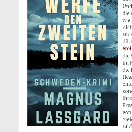
Und
die
wie 
nich
Hin
dürf
Ste
die 
Im 
die 
Hea
eine
sond
ihr
Pres
von
glei
Büc