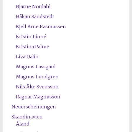
Bjarne Nordahl
Håkan Sandstedt
Kjell Arne Rasmussen
Kristín Linné
Kristina Palme
Liva Dalin
Magnus Lassgard
Magnus Lundgren
Nils Åke Svensson
Ragnar Magnusson
Neuerscheinungen
Skandinavien
Åland