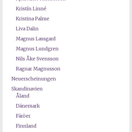
Kristín Linné
Kristina Palme
Liva Dalin
Magnus Lassgard
Magnus Lundgren
Nils Åke Svensson
Ragnar Magnusson
Neuerscheinungen
Skandinavien
Åland
Dänemark
Färöer
Finnland