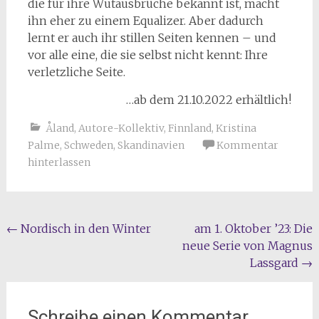
die für ihre Wutausbrüche bekannt ist, macht
ihn eher zu einem Equalizer. Aber dadurch
lernt er auch ihr stillen Seiten kennen – und
vor alle eine, die sie selbst nicht kennt: Ihre
verletzliche Seite.
…ab dem 21.10.2022 erhältlich!
Åland
,
Autore-Kollektiv
,
Finnland
,
Kristina
Palme
,
Schweden
,
Skandinavien
Kommentar
hinterlassen
Beitragsnavigation
←
Nordisch in den Winter
am 1. Oktober ’23: Die
neue Serie von Magnus
Lassgard
→
Schreibe einen Kommentar